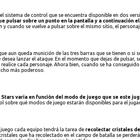
l sistema de control que se encuentra disponible en dos versio
e pulsar sobre un punto en la pantalla y a continuación el 
 y cuando se vuelve a pulsar sobre el mismo sitio, el personaj
e aun queda munición de las tres barras que se tienen o si se
e desea lanzar el ataque. En el momento que dejas de pulsar, 
realice cada personaje. Ahora bien, cuando se ha conseguido r
 mucho más poderoso.
l Stars varia en función del modo de juego que se este ju
trol sobre qué modos de juego estarán disponibles para el ju
 juego cada equipo tendrá la tarea de
recolectar cristales d
istales que ha recolectado en el campo de batalla se perderán