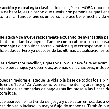
 acción y estrategia
clasificado en el género MOBA donde ten
na de batalla, es un hecho que cuenta con personajes que tienen
encontrar al Tanque, que es un personaje que tiene mucha vida
que ataca y se mueve rápidamente actuando de avanzadilla par
a tanto brindando apoyo al Tanque como cubriendo la defensa
ersonajes
distribuidos entres 7 básicos que corresponden a la
habilidades. Pero ya después de las últimas actualizaciones
 relativamente sencillo ya que toda lo que hace falta es acum
jes o personajes ya obtenidos, además de luchadores, incluso 
puedan mejorar el ataque, la vida o la base de todos los elixi
de entre 100 a 125. Aunque no son realmente mejoras muy grand
restante de las monedas de pago están limitadas a las fichas d
tomática.
 que aparecen en la tienda del juego y que están enfocadas a
c
nedas dobles o incluso un mayor flujo de monedas. También 