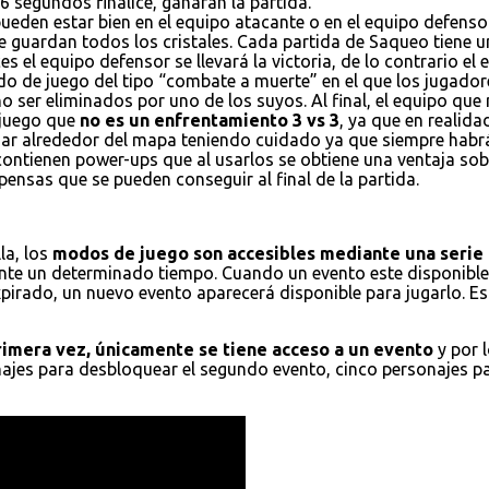
6 segundos finalice, ganaran la partida.
ueden estar bien en el equipo atacante o en el equipo defensor
e guardan todos los cristales. Cada partida de Saqueo tiene un
es el equipo defensor se llevará la victoria, de lo contrario el
do de juego del tipo “combate a muerte” en el que los jugador
 ser eliminados por uno de los suyos. Al final, el equipo que
 juego que
no es un enfrentamiento 3 vs 3
, ya que en realid
ajar alrededor del mapa teniendo cuidado ya que siempre habr
 contienen power-ups que al usarlos se obtiene una ventaja s
ensas que se pueden conseguir al final de la partida.
la, los
modos de juego son accesibles mediante una serie 
nte un determinado tiempo. Cuando un evento este disponible,
xpirado, un nuevo evento aparecerá disponible para jugarlo. E
primera vez, únicamente se tiene acceso a un evento
y por 
onajes para desbloquear el segundo evento, cinco personajes p