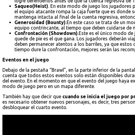
logre defenderlos antes de que la cuenta regresiva de 1
Saqueo(Heist)
. En este modo de juego los jugadores p
el equipo atacante rompa la caja fuerte que es donde s
mantenga intacta al final de la cuenta regresiva, entonc
Generosidad (Bounty)
.En este caso se trata de un mo
equipo contrincante, al tiempo que deben cuidarse de no
Confrontación (Showdown)
.Este es el único modo de
quede de pie es el que gana. Los jugadores deberán vi
deben permanecer atentos a los barriles, ya que estos
tiempo dure la confrontación, mejores serán las recomp
Eventos en el juego
Debajo de la pestaña “Brawl”, en la parte inferior de la pantal
cuenta que todos estos eventos solo están disponibles dura
del evento. En el momento en que el evento del juego haya e
modo de juego pero en un mapa diferente.
También hay que decir que
cuando se inicia el juego por 
es necesario obtener nuevos personajes, es decir, tres pers
desbloquear el cuarto evento.