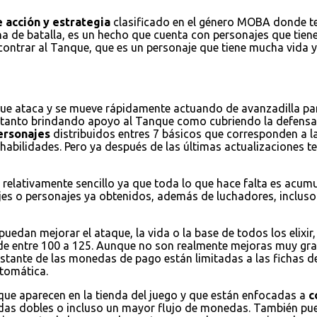
 acción y estrategia
clasificado en el género MOBA donde ten
na de batalla, es un hecho que cuenta con personajes que tienen
encontrar al Tanque, que es un personaje que tiene mucha vida
que ataca y se mueve rápidamente actuando de avanzadilla par
a tanto brindando apoyo al Tanque como cubriendo la defensa
ersonajes
distribuidos entres 7 básicos que corresponden a la
habilidades. Pero ya después de las últimas actualizaciones
 relativamente sencillo ya que toda lo que hace falta es acum
jes o personajes ya obtenidos, además de luchadores, incluso 
puedan mejorar el ataque, la vida o la base de todos los elixi
de entre 100 a 125. Aunque no son realmente mejoras muy grand
restante de las monedas de pago están limitadas a las fichas d
tomática.
 que aparecen en la tienda del juego y que están enfocadas a
c
nedas dobles o incluso un mayor flujo de monedas. También 