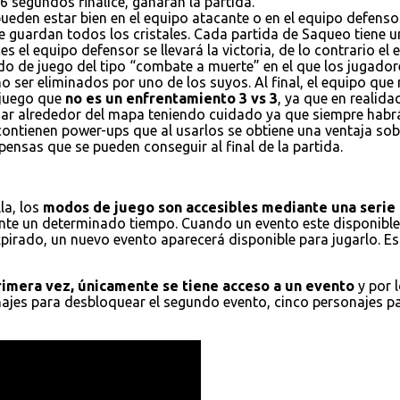
6 segundos finalice, ganaran la partida.
ueden estar bien en el equipo atacante o en el equipo defensor
e guardan todos los cristales. Cada partida de Saqueo tiene un
es el equipo defensor se llevará la victoria, de lo contrario el
do de juego del tipo “combate a muerte” en el que los jugador
 ser eliminados por uno de los suyos. Al final, el equipo que
 juego que
no es un enfrentamiento 3 vs 3
, ya que en realid
ajar alrededor del mapa teniendo cuidado ya que siempre habr
 contienen power-ups que al usarlos se obtiene una ventaja s
ensas que se pueden conseguir al final de la partida.
la, los
modos de juego son accesibles mediante una serie 
nte un determinado tiempo. Cuando un evento este disponible,
xpirado, un nuevo evento aparecerá disponible para jugarlo. E
primera vez, únicamente se tiene acceso a un evento
y por 
onajes para desbloquear el segundo evento, cinco personajes p