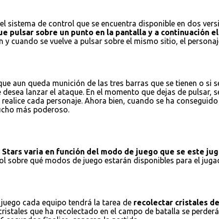
l sistema de control que se encuentra disponible en dos versio
e pulsar sobre un punto en la pantalla y a continuación el 
 y cuando se vuelve a pulsar sobre el mismo sitio, el personaj
e aun queda munición de las tres barras que se tienen o si se
e desea lanzar el ataque. En el momento que dejas de pulsar, 
realice cada personaje. Ahora bien, cuando se ha conseguido r
 mucho más poderoso.
l Stars varia en función del modo de juego que se este ju
trol sobre qué modos de juego estarán disponibles para el ju
 juego cada equipo tendrá la tarea de
recolectar cristales d
istales que ha recolectado en el campo de batalla se perderán