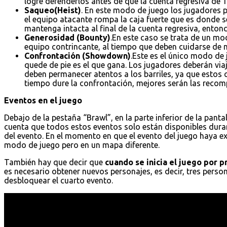
logre defenderlos antes de que la cuenta regresiva de 1
Saqueo(Heist)
. En este modo de juego los jugadores p
el equipo atacante rompa la caja fuerte que es donde s
mantenga intacta al final de la cuenta regresiva, entonc
Generosidad (Bounty)
.En este caso se trata de un mo
equipo contrincante, al tiempo que deben cuidarse de no
Confrontación (Showdown)
.Este es el único modo de
quede de pie es el que gana. Los jugadores deberán vi
deben permanecer atentos a los barriles, ya que estos
tiempo dure la confrontación, mejores serán las recomp
Eventos en el juego
Debajo de la pestaña “Brawl”, en la parte inferior de la pantal
cuenta que todos estos eventos solo están disponibles dura
del evento. En el momento en que el evento del juego haya e
modo de juego pero en un mapa diferente.
También hay que decir que
cuando se inicia el juego por 
es necesario obtener nuevos personajes, es decir, tres pers
desbloquear el cuarto evento.