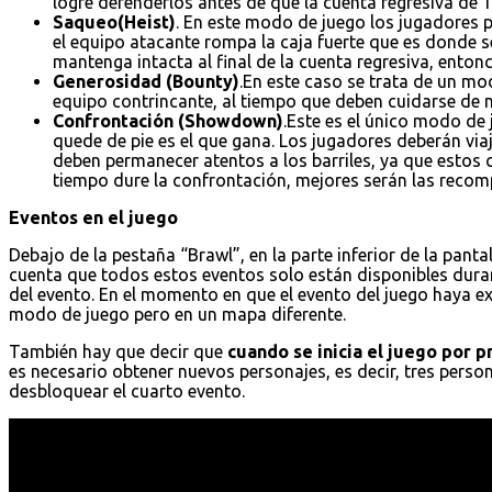
logre defenderlos antes de que la cuenta regresiva de 1
Saqueo(Heist)
. En este modo de juego los jugadores p
el equipo atacante rompa la caja fuerte que es donde s
mantenga intacta al final de la cuenta regresiva, entonc
Generosidad (Bounty)
.En este caso se trata de un mo
equipo contrincante, al tiempo que deben cuidarse de no
Confrontación (Showdown)
.Este es el único modo de
quede de pie es el que gana. Los jugadores deberán vi
deben permanecer atentos a los barriles, ya que estos
tiempo dure la confrontación, mejores serán las recomp
Eventos en el juego
Debajo de la pestaña “Brawl”, en la parte inferior de la pantal
cuenta que todos estos eventos solo están disponibles dura
del evento. En el momento en que el evento del juego haya e
modo de juego pero en un mapa diferente.
También hay que decir que
cuando se inicia el juego por 
es necesario obtener nuevos personajes, es decir, tres pers
desbloquear el cuarto evento.