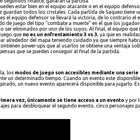
6 segundos finalice, ganaran la partida.
ueden estar bien en el equipo atacante o en el equipo defensor
e guardan todos los cristales. Cada partida de Saqueo tiene un
es el equipo defensor se llevará la victoria, de lo contrario el
do de juego del tipo “combate a muerte” en el que los jugador
 ser eliminados por uno de los suyos. Al final, el equipo que
 juego que
no es un enfrentamiento 3 vs 3
, ya que en realid
ajar alrededor del mapa teniendo cuidado ya que siempre habr
 contienen power-ups que al usarlos se obtiene una ventaja s
ensas que se pueden conseguir al final de la partida.
la, los
modos de juego son accesibles mediante una serie 
nte un determinado tiempo. Cuando un evento este disponible,
xpirado, un nuevo evento aparecerá disponible para jugarlo. E
primera vez, únicamente se tiene acceso a un evento
y por 
onajes para desbloquear el segundo evento, cinco personajes p