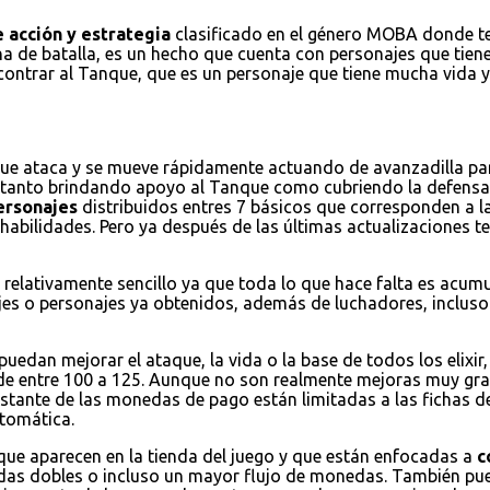
 acción y estrategia
clasificado en el género MOBA donde ten
na de batalla, es un hecho que cuenta con personajes que tienen
encontrar al Tanque, que es un personaje que tiene mucha vida
que ataca y se mueve rápidamente actuando de avanzadilla par
a tanto brindando apoyo al Tanque como cubriendo la defensa
ersonajes
distribuidos entres 7 básicos que corresponden a la
habilidades. Pero ya después de las últimas actualizaciones
 relativamente sencillo ya que toda lo que hace falta es acum
jes o personajes ya obtenidos, además de luchadores, incluso 
puedan mejorar el ataque, la vida o la base de todos los elixi
de entre 100 a 125. Aunque no son realmente mejoras muy grand
restante de las monedas de pago están limitadas a las fichas d
tomática.
 que aparecen en la tienda del juego y que están enfocadas a
c
nedas dobles o incluso un mayor flujo de monedas. También 