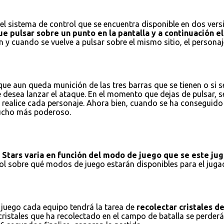
l sistema de control que se encuentra disponible en dos versio
e pulsar sobre un punto en la pantalla y a continuación el 
 y cuando se vuelve a pulsar sobre el mismo sitio, el personaj
e aun queda munición de las tres barras que se tienen o si se
e desea lanzar el ataque. En el momento que dejas de pulsar, 
realice cada personaje. Ahora bien, cuando se ha conseguido r
 mucho más poderoso.
l Stars varia en función del modo de juego que se este ju
trol sobre qué modos de juego estarán disponibles para el ju
 juego cada equipo tendrá la tarea de
recolectar cristales d
istales que ha recolectado en el campo de batalla se perderán