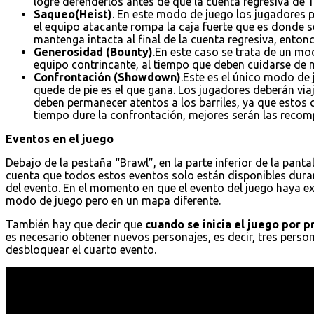
logre defenderlos antes de que la cuenta regresiva de 1
Saqueo(Heist)
. En este modo de juego los jugadores p
el equipo atacante rompa la caja fuerte que es donde s
mantenga intacta al final de la cuenta regresiva, entonc
Generosidad (Bounty)
.En este caso se trata de un mo
equipo contrincante, al tiempo que deben cuidarse de no
Confrontación (Showdown)
.Este es el único modo de
quede de pie es el que gana. Los jugadores deberán vi
deben permanecer atentos a los barriles, ya que estos
tiempo dure la confrontación, mejores serán las recomp
Eventos en el juego
Debajo de la pestaña “Brawl”, en la parte inferior de la pantal
cuenta que todos estos eventos solo están disponibles dura
del evento. En el momento en que el evento del juego haya e
modo de juego pero en un mapa diferente.
También hay que decir que
cuando se inicia el juego por 
es necesario obtener nuevos personajes, es decir, tres pers
desbloquear el cuarto evento.