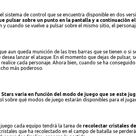
l sistema de control que se encuentra disponible en dos versio
e pulsar sobre un punto en la pantalla y a continuación el 
 y cuando se vuelve a pulsar sobre el mismo sitio, el personaj
e aun queda munición de las tres barras que se tienen o si se
e desea lanzar el ataque. En el momento que dejas de pulsar, 
realice cada personaje. Ahora bien, cuando se ha conseguido r
 mucho más poderoso.
l Stars varia en función del modo de juego que se este ju
trol sobre qué modos de juego estarán disponibles para el ju
 juego cada equipo tendrá la tarea de
recolectar cristales d
istales que ha recolectado en el campo de batalla se perderán