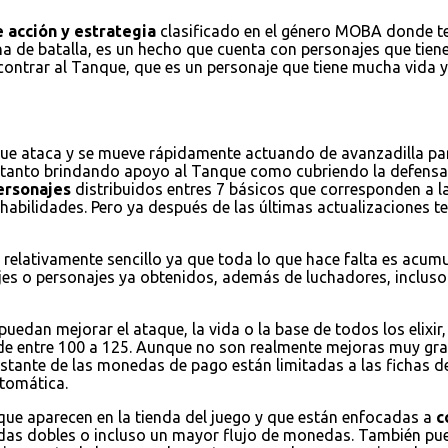
 acción y estrategia
clasificado en el género MOBA donde ten
na de batalla, es un hecho que cuenta con personajes que tienen
encontrar al Tanque, que es un personaje que tiene mucha vida
que ataca y se mueve rápidamente actuando de avanzadilla par
a tanto brindando apoyo al Tanque como cubriendo la defensa
ersonajes
distribuidos entres 7 básicos que corresponden a la
habilidades. Pero ya después de las últimas actualizaciones
 relativamente sencillo ya que toda lo que hace falta es acum
jes o personajes ya obtenidos, además de luchadores, incluso 
puedan mejorar el ataque, la vida o la base de todos los elixi
de entre 100 a 125. Aunque no son realmente mejoras muy grand
restante de las monedas de pago están limitadas a las fichas d
tomática.
 que aparecen en la tienda del juego y que están enfocadas a
c
nedas dobles o incluso un mayor flujo de monedas. También 