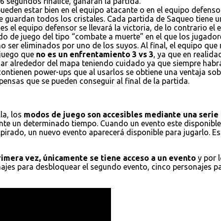
6 segundos finalice, ganaran la partida.
ueden estar bien en el equipo atacante o en el equipo defensor
e guardan todos los cristales. Cada partida de Saqueo tiene un
es el equipo defensor se llevará la victoria, de lo contrario el
do de juego del tipo “combate a muerte” en el que los jugador
 ser eliminados por uno de los suyos. Al final, el equipo que
 juego que
no es un enfrentamiento 3 vs 3
, ya que en realid
ajar alrededor del mapa teniendo cuidado ya que siempre habr
 contienen power-ups que al usarlos se obtiene una ventaja s
ensas que se pueden conseguir al final de la partida.
la, los
modos de juego son accesibles mediante una serie 
nte un determinado tiempo. Cuando un evento este disponible,
xpirado, un nuevo evento aparecerá disponible para jugarlo. E
primera vez, únicamente se tiene acceso a un evento
y por 
onajes para desbloquear el segundo evento, cinco personajes p