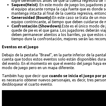
logre defenderlos antes de que la cuenta regresiva de 1
Saqueo(Heist)
. En este modo de juego los jugadores p
el equipo atacante rompa la caja fuerte que es donde s
mantenga intacta al final de la cuenta regresiva, entonc
Generosidad (Bounty)
.En este caso se trata de un mo
equipo contrincante, al tiempo que deben cuidarse de no
Confrontación (Showdown)
.Este es el único modo de
quede de pie es el que gana. Los jugadores deberán vi
deben permanecer atentos a los barriles, ya que estos
tiempo dure la confrontación, mejores serán las recomp
Eventos en el juego
Debajo de la pestaña “Brawl”, en la parte inferior de la pantal
cuenta que todos estos eventos solo están disponibles dura
del evento. En el momento en que el evento del juego haya e
modo de juego pero en un mapa diferente.
También hay que decir que
cuando se inicia el juego por 
es necesario obtener nuevos personajes, es decir, tres pers
desbloquear el cuarto evento.