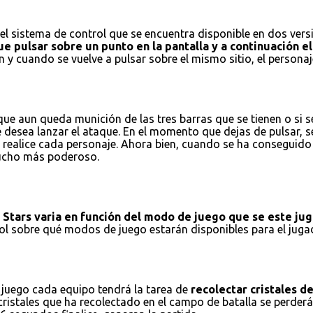
l sistema de control que se encuentra disponible en dos versio
e pulsar sobre un punto en la pantalla y a continuación el 
 y cuando se vuelve a pulsar sobre el mismo sitio, el personaj
e aun queda munición de las tres barras que se tienen o si se
e desea lanzar el ataque. En el momento que dejas de pulsar, 
realice cada personaje. Ahora bien, cuando se ha conseguido r
 mucho más poderoso.
l Stars varia en función del modo de juego que se este ju
trol sobre qué modos de juego estarán disponibles para el ju
 juego cada equipo tendrá la tarea de
recolectar cristales d
istales que ha recolectado en el campo de batalla se perderán