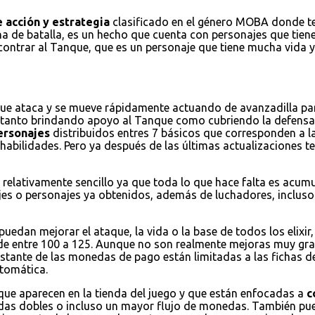
 acción y estrategia
clasificado en el género MOBA donde ten
na de batalla, es un hecho que cuenta con personajes que tienen
encontrar al Tanque, que es un personaje que tiene mucha vida
que ataca y se mueve rápidamente actuando de avanzadilla par
a tanto brindando apoyo al Tanque como cubriendo la defensa
ersonajes
distribuidos entres 7 básicos que corresponden a la
habilidades. Pero ya después de las últimas actualizaciones
 relativamente sencillo ya que toda lo que hace falta es acum
jes o personajes ya obtenidos, además de luchadores, incluso 
puedan mejorar el ataque, la vida o la base de todos los elixi
de entre 100 a 125. Aunque no son realmente mejoras muy grand
restante de las monedas de pago están limitadas a las fichas d
tomática.
 que aparecen en la tienda del juego y que están enfocadas a
c
nedas dobles o incluso un mayor flujo de monedas. También 