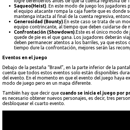
logre defenderlos antes de que la cuenta regresiva de 1
Saqueo(Heist)
. En este modo de juego los jugadores p
el equipo atacante rompa la caja fuerte que es donde s
mantenga intacta al final de la cuenta regresiva, entonc
Generosidad (Bounty)
.En este caso se trata de un mo
equipo contrincante, al tiempo que deben cuidarse de no
Confrontación (Showdown)
.Este es el único modo de
quede de pie es el que gana. Los jugadores deberán vi
deben permanecer atentos a los barriles, ya que estos
tiempo dure la confrontación, mejores serán las recomp
Eventos en el juego
Debajo de la pestaña “Brawl”, en la parte inferior de la pantal
cuenta que todos estos eventos solo están disponibles dura
del evento. En el momento en que el evento del juego haya e
modo de juego pero en un mapa diferente.
También hay que decir que
cuando se inicia el juego por 
es necesario obtener nuevos personajes, es decir, tres pers
desbloquear el cuarto evento.