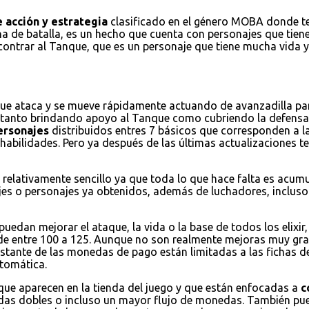
 acción y estrategia
clasificado en el género MOBA donde ten
na de batalla, es un hecho que cuenta con personajes que tienen
encontrar al Tanque, que es un personaje que tiene mucha vida
que ataca y se mueve rápidamente actuando de avanzadilla par
a tanto brindando apoyo al Tanque como cubriendo la defensa
ersonajes
distribuidos entres 7 básicos que corresponden a la
habilidades. Pero ya después de las últimas actualizaciones
 relativamente sencillo ya que toda lo que hace falta es acum
jes o personajes ya obtenidos, además de luchadores, incluso 
puedan mejorar el ataque, la vida o la base de todos los elixi
de entre 100 a 125. Aunque no son realmente mejoras muy grand
restante de las monedas de pago están limitadas a las fichas d
tomática.
 que aparecen en la tienda del juego y que están enfocadas a
c
nedas dobles o incluso un mayor flujo de monedas. También 