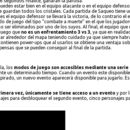
6 segundos finalice, ganaran la partida.
ueden estar bien en el equipo atacante o en el equipo defensor
e guardan todos los cristales. Cada partida de Saqueo tiene un
es el equipo defensor se llevará la victoria, de lo contrario el
do de juego del tipo “combate a muerte” en el que los jugador
 ser eliminados por uno de los suyos. Al final, el equipo que
 juego que
no es un enfrentamiento 3 vs 3
, ya que en realid
ajar alrededor del mapa teniendo cuidado ya que siempre habr
 contienen power-ups que al usarlos se obtiene una ventaja s
ensas que se pueden conseguir al final de la partida.
la, los
modos de juego son accesibles mediante una serie 
nte un determinado tiempo. Cuando un evento este disponible,
xpirado, un nuevo evento aparecerá disponible para jugarlo. E
primera vez, únicamente se tiene acceso a un evento
y por 
onajes para desbloquear el segundo evento, cinco personajes p