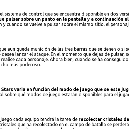
l sistema de control que se encuentra disponible en dos versio
e pulsar sobre un punto en la pantalla y a continuación el 
 y cuando se vuelve a pulsar sobre el mismo sitio, el personaj
e aun queda munición de las tres barras que se tienen o si se
e desea lanzar el ataque. En el momento que dejas de pulsar, 
realice cada personaje. Ahora bien, cuando se ha conseguido r
 mucho más poderoso.
l Stars varia en función del modo de juego que se este ju
trol sobre qué modos de juego estarán disponibles para el ju
 juego cada equipo tendrá la tarea de
recolectar cristales d
istales que ha recolectado en el campo de batalla se perderán