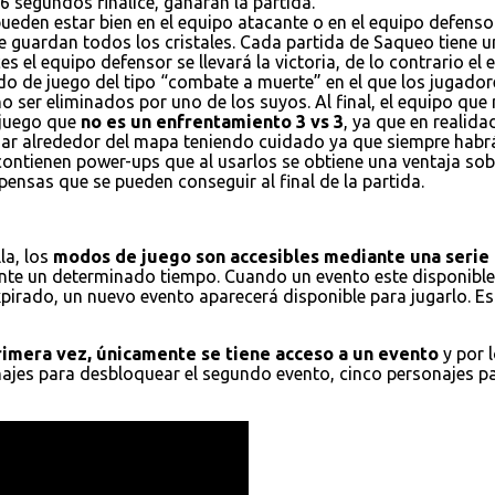
6 segundos finalice, ganaran la partida.
ueden estar bien en el equipo atacante o en el equipo defensor
e guardan todos los cristales. Cada partida de Saqueo tiene un
es el equipo defensor se llevará la victoria, de lo contrario el
do de juego del tipo “combate a muerte” en el que los jugador
 ser eliminados por uno de los suyos. Al final, el equipo que
 juego que
no es un enfrentamiento 3 vs 3
, ya que en realid
ajar alrededor del mapa teniendo cuidado ya que siempre habr
 contienen power-ups que al usarlos se obtiene una ventaja s
ensas que se pueden conseguir al final de la partida.
la, los
modos de juego son accesibles mediante una serie 
nte un determinado tiempo. Cuando un evento este disponible,
xpirado, un nuevo evento aparecerá disponible para jugarlo. E
primera vez, únicamente se tiene acceso a un evento
y por 
onajes para desbloquear el segundo evento, cinco personajes p