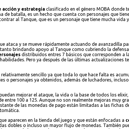
 acción y estrategia
clasificado en el género MOBA donde ten
na de batalla, es un hecho que cuenta con personajes que tienen
encontrar al Tanque, que es un personaje que tiene mucha vida
que ataca y se mueve rápidamente actuando de avanzadilla par
a tanto brindando apoyo al Tanque como cubriendo la defensa
ersonajes
distribuidos entres 7 básicos que corresponden a la
habilidades. Pero ya después de las últimas actualizaciones
 relativamente sencillo ya que toda lo que hace falta es acum
jes o personajes ya obtenidos, además de luchadores, incluso 
puedan mejorar el ataque, la vida o la base de todos los elixi
de entre 100 a 125. Aunque no son realmente mejoras muy grand
restante de las monedas de pago están limitadas a las fichas d
tomática.
 que aparecen en la tienda del juego y que están enfocadas a
c
nedas dobles o incluso un mayor flujo de monedas. También 