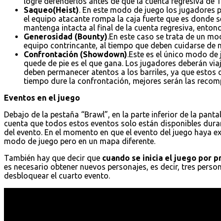
logre defenderlos antes de que la cuenta regresiva de 1
Saqueo(Heist)
. En este modo de juego los jugadores p
el equipo atacante rompa la caja fuerte que es donde s
mantenga intacta al final de la cuenta regresiva, entonc
Generosidad (Bounty)
.En este caso se trata de un mo
equipo contrincante, al tiempo que deben cuidarse de no
Confrontación (Showdown)
.Este es el único modo de
quede de pie es el que gana. Los jugadores deberán vi
deben permanecer atentos a los barriles, ya que estos
tiempo dure la confrontación, mejores serán las recomp
Eventos en el juego
Debajo de la pestaña “Brawl”, en la parte inferior de la pantal
cuenta que todos estos eventos solo están disponibles dura
del evento. En el momento en que el evento del juego haya e
modo de juego pero en un mapa diferente.
También hay que decir que
cuando se inicia el juego por 
es necesario obtener nuevos personajes, es decir, tres pers
desbloquear el cuarto evento.