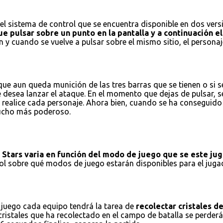
l sistema de control que se encuentra disponible en dos versio
e pulsar sobre un punto en la pantalla y a continuación el 
 y cuando se vuelve a pulsar sobre el mismo sitio, el personaj
e aun queda munición de las tres barras que se tienen o si se
e desea lanzar el ataque. En el momento que dejas de pulsar, 
realice cada personaje. Ahora bien, cuando se ha conseguido r
 mucho más poderoso.
l Stars varia en función del modo de juego que se este ju
trol sobre qué modos de juego estarán disponibles para el ju
 juego cada equipo tendrá la tarea de
recolectar cristales d
istales que ha recolectado en el campo de batalla se perderán