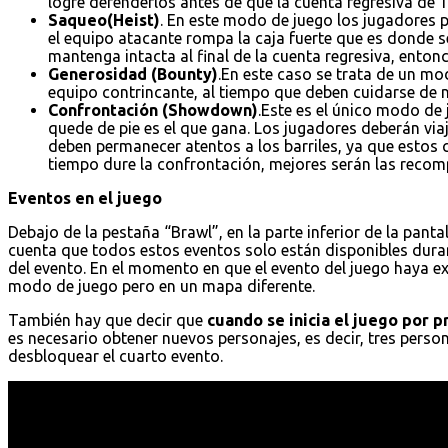
logre defenderlos antes de que la cuenta regresiva de 1
Saqueo(Heist)
. En este modo de juego los jugadores p
el equipo atacante rompa la caja fuerte que es donde s
mantenga intacta al final de la cuenta regresiva, entonc
Generosidad (Bounty)
.En este caso se trata de un mo
equipo contrincante, al tiempo que deben cuidarse de no
Confrontación (Showdown)
.Este es el único modo de
quede de pie es el que gana. Los jugadores deberán vi
deben permanecer atentos a los barriles, ya que estos
tiempo dure la confrontación, mejores serán las recomp
Eventos en el juego
Debajo de la pestaña “Brawl”, en la parte inferior de la pantal
cuenta que todos estos eventos solo están disponibles dura
del evento. En el momento en que el evento del juego haya e
modo de juego pero en un mapa diferente.
También hay que decir que
cuando se inicia el juego por 
es necesario obtener nuevos personajes, es decir, tres pers
desbloquear el cuarto evento.