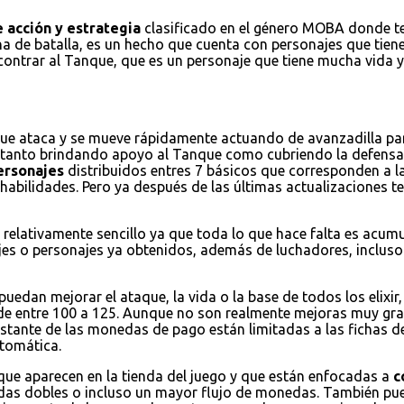
 acción y estrategia
clasificado en el género MOBA donde ten
na de batalla, es un hecho que cuenta con personajes que tienen
encontrar al Tanque, que es un personaje que tiene mucha vida
que ataca y se mueve rápidamente actuando de avanzadilla par
a tanto brindando apoyo al Tanque como cubriendo la defensa
ersonajes
distribuidos entres 7 básicos que corresponden a la
habilidades. Pero ya después de las últimas actualizaciones
 relativamente sencillo ya que toda lo que hace falta es acum
jes o personajes ya obtenidos, además de luchadores, incluso 
puedan mejorar el ataque, la vida o la base de todos los elixi
de entre 100 a 125. Aunque no son realmente mejoras muy grand
restante de las monedas de pago están limitadas a las fichas d
tomática.
 que aparecen en la tienda del juego y que están enfocadas a
c
nedas dobles o incluso un mayor flujo de monedas. También 