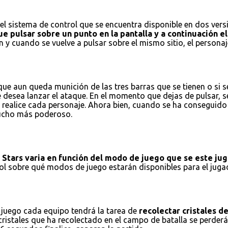
l sistema de control que se encuentra disponible en dos versio
e pulsar sobre un punto en la pantalla y a continuación el 
 y cuando se vuelve a pulsar sobre el mismo sitio, el personaj
e aun queda munición de las tres barras que se tienen o si se
e desea lanzar el ataque. En el momento que dejas de pulsar, 
realice cada personaje. Ahora bien, cuando se ha conseguido r
 mucho más poderoso.
l Stars varia en función del modo de juego que se este ju
trol sobre qué modos de juego estarán disponibles para el ju
 juego cada equipo tendrá la tarea de
recolectar cristales d
istales que ha recolectado en el campo de batalla se perderán