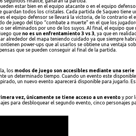
6 segundos finalice, ganaran la partida.
ueden estar bien en el equipo atacante o en el equipo defensor
e guardan todos los cristales. Cada partida de Saqueo tiene un
es el equipo defensor se llevará la victoria, de lo contrario el
do de juego del tipo “combate a muerte” en el que los jugador
 ser eliminados por uno de los suyos. Al final, el equipo que
 juego que
no es un enfrentamiento 3 vs 3
, ya que en realid
ajar alrededor del mapa teniendo cuidado ya que siempre habr
 contienen power-ups que al usarlos se obtiene una ventaja s
ensas que se pueden conseguir al final de la partida.
la, los
modos de juego son accesibles mediante una serie 
nte un determinado tiempo. Cuando un evento este disponible,
xpirado, un nuevo evento aparecerá disponible para jugarlo. E
primera vez, únicamente se tiene acceso a un evento
y por 
onajes para desbloquear el segundo evento, cinco personajes p