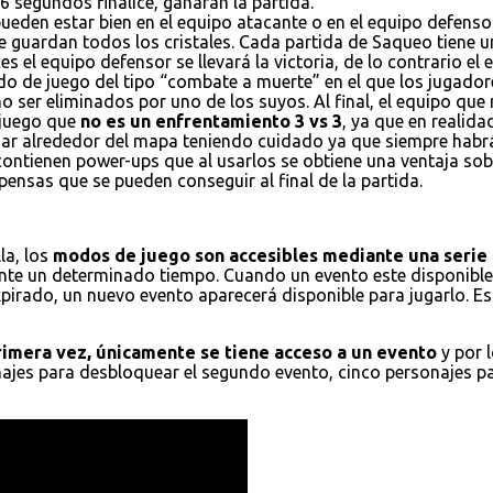
6 segundos finalice, ganaran la partida.
ueden estar bien en el equipo atacante o en el equipo defensor
e guardan todos los cristales. Cada partida de Saqueo tiene un
es el equipo defensor se llevará la victoria, de lo contrario el
do de juego del tipo “combate a muerte” en el que los jugador
 ser eliminados por uno de los suyos. Al final, el equipo que
 juego que
no es un enfrentamiento 3 vs 3
, ya que en realid
ajar alrededor del mapa teniendo cuidado ya que siempre habr
 contienen power-ups que al usarlos se obtiene una ventaja s
ensas que se pueden conseguir al final de la partida.
la, los
modos de juego son accesibles mediante una serie 
nte un determinado tiempo. Cuando un evento este disponible,
xpirado, un nuevo evento aparecerá disponible para jugarlo. E
primera vez, únicamente se tiene acceso a un evento
y por 
onajes para desbloquear el segundo evento, cinco personajes p