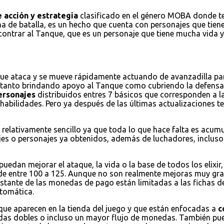
 acción y estrategia
clasificado en el género MOBA donde ten
na de batalla, es un hecho que cuenta con personajes que tienen
encontrar al Tanque, que es un personaje que tiene mucha vida
que ataca y se mueve rápidamente actuando de avanzadilla par
a tanto brindando apoyo al Tanque como cubriendo la defensa
ersonajes
distribuidos entres 7 básicos que corresponden a la
habilidades. Pero ya después de las últimas actualizaciones
 relativamente sencillo ya que toda lo que hace falta es acum
jes o personajes ya obtenidos, además de luchadores, incluso 
puedan mejorar el ataque, la vida o la base de todos los elixi
de entre 100 a 125. Aunque no son realmente mejoras muy grand
restante de las monedas de pago están limitadas a las fichas d
tomática.
 que aparecen en la tienda del juego y que están enfocadas a
c
nedas dobles o incluso un mayor flujo de monedas. También 