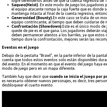
logre defenderlos antes de que la cuenta regresiva de 1
Saqueo(Heist)
. En este modo de juego los jugadores p
el equipo atacante rompa la caja fuerte que es donde s
mantenga intacta al final de la cuenta regresiva, entonc
Generosidad (Bounty)
.En este caso se trata de un mo
equipo contrincante, al tiempo que deben cuidarse de no
Confrontación (Showdown)
.Este es el único modo de
quede de pie es el que gana. Los jugadores deberán vi
deben permanecer atentos a los barriles, ya que estos
tiempo dure la confrontación, mejores serán las recomp
Eventos en el juego
Debajo de la pestaña “Brawl”, en la parte inferior de la pantal
cuenta que todos estos eventos solo están disponibles dura
del evento. En el momento en que el evento del juego haya e
modo de juego pero en un mapa diferente.
También hay que decir que
cuando se inicia el juego por 
es necesario obtener nuevos personajes, es decir, tres pers
desbloquear el cuarto evento.