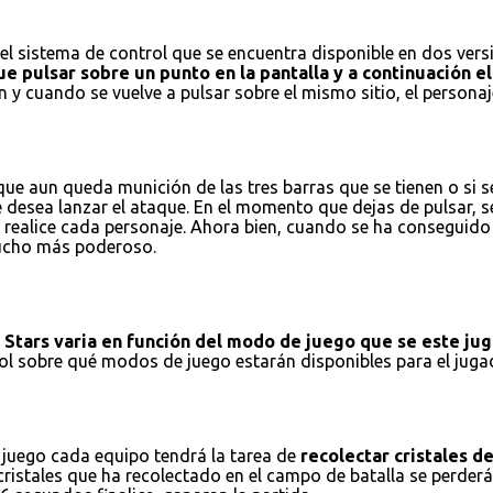
l sistema de control que se encuentra disponible en dos versio
e pulsar sobre un punto en la pantalla y a continuación el 
 y cuando se vuelve a pulsar sobre el mismo sitio, el personaj
e aun queda munición de las tres barras que se tienen o si se
e desea lanzar el ataque. En el momento que dejas de pulsar, 
realice cada personaje. Ahora bien, cuando se ha conseguido r
 mucho más poderoso.
l Stars varia en función del modo de juego que se este ju
trol sobre qué modos de juego estarán disponibles para el ju
 juego cada equipo tendrá la tarea de
recolectar cristales d
istales que ha recolectado en el campo de batalla se perderán