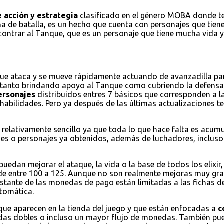
 acción y estrategia
clasificado en el género MOBA donde ten
na de batalla, es un hecho que cuenta con personajes que tienen
encontrar al Tanque, que es un personaje que tiene mucha vida
que ataca y se mueve rápidamente actuando de avanzadilla par
a tanto brindando apoyo al Tanque como cubriendo la defensa
ersonajes
distribuidos entres 7 básicos que corresponden a la
habilidades. Pero ya después de las últimas actualizaciones
 relativamente sencillo ya que toda lo que hace falta es acum
jes o personajes ya obtenidos, además de luchadores, incluso 
puedan mejorar el ataque, la vida o la base de todos los elixi
de entre 100 a 125. Aunque no son realmente mejoras muy grand
restante de las monedas de pago están limitadas a las fichas d
tomática.
 que aparecen en la tienda del juego y que están enfocadas a
c
nedas dobles o incluso un mayor flujo de monedas. También 