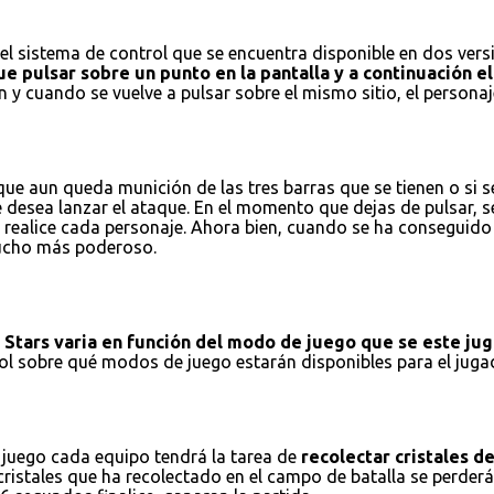
l sistema de control que se encuentra disponible en dos versio
e pulsar sobre un punto en la pantalla y a continuación el 
 y cuando se vuelve a pulsar sobre el mismo sitio, el personaj
e aun queda munición de las tres barras que se tienen o si se
e desea lanzar el ataque. En el momento que dejas de pulsar, 
realice cada personaje. Ahora bien, cuando se ha conseguido r
 mucho más poderoso.
l Stars varia en función del modo de juego que se este ju
trol sobre qué modos de juego estarán disponibles para el ju
 juego cada equipo tendrá la tarea de
recolectar cristales d
istales que ha recolectado en el campo de batalla se perderán