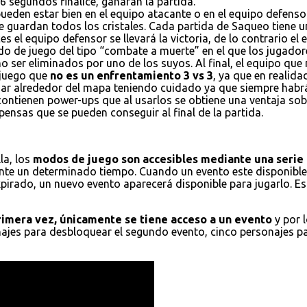
6 segundos finalice, ganaran la partida.
ueden estar bien en el equipo atacante o en el equipo defensor
e guardan todos los cristales. Cada partida de Saqueo tiene un
es el equipo defensor se llevará la victoria, de lo contrario el
do de juego del tipo “combate a muerte” en el que los jugador
 ser eliminados por uno de los suyos. Al final, el equipo que
 juego que
no es un enfrentamiento 3 vs 3
, ya que en realid
ajar alrededor del mapa teniendo cuidado ya que siempre habr
 contienen power-ups que al usarlos se obtiene una ventaja s
ensas que se pueden conseguir al final de la partida.
la, los
modos de juego son accesibles mediante una serie 
nte un determinado tiempo. Cuando un evento este disponible,
xpirado, un nuevo evento aparecerá disponible para jugarlo. E
primera vez, únicamente se tiene acceso a un evento
y por 
onajes para desbloquear el segundo evento, cinco personajes p