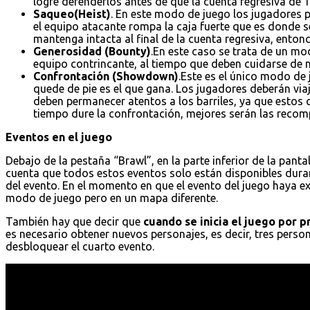
logre defenderlos antes de que la cuenta regresiva de 1
Saqueo(Heist)
. En este modo de juego los jugadores p
el equipo atacante rompa la caja fuerte que es donde s
mantenga intacta al final de la cuenta regresiva, entonc
Generosidad (Bounty)
.En este caso se trata de un mo
equipo contrincante, al tiempo que deben cuidarse de no
Confrontación (Showdown)
.Este es el único modo de
quede de pie es el que gana. Los jugadores deberán vi
deben permanecer atentos a los barriles, ya que estos
tiempo dure la confrontación, mejores serán las recomp
Eventos en el juego
Debajo de la pestaña “Brawl”, en la parte inferior de la pantal
cuenta que todos estos eventos solo están disponibles dura
del evento. En el momento en que el evento del juego haya e
modo de juego pero en un mapa diferente.
También hay que decir que
cuando se inicia el juego por 
es necesario obtener nuevos personajes, es decir, tres pers
desbloquear el cuarto evento.