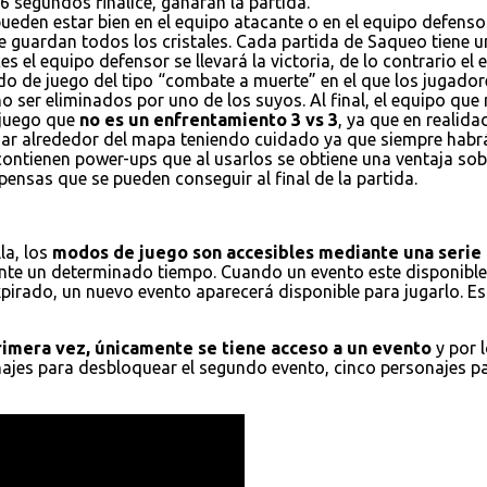
6 segundos finalice, ganaran la partida.
ueden estar bien en el equipo atacante o en el equipo defensor
e guardan todos los cristales. Cada partida de Saqueo tiene un
es el equipo defensor se llevará la victoria, de lo contrario el
do de juego del tipo “combate a muerte” en el que los jugador
 ser eliminados por uno de los suyos. Al final, el equipo que
 juego que
no es un enfrentamiento 3 vs 3
, ya que en realid
ajar alrededor del mapa teniendo cuidado ya que siempre habr
 contienen power-ups que al usarlos se obtiene una ventaja s
ensas que se pueden conseguir al final de la partida.
la, los
modos de juego son accesibles mediante una serie 
nte un determinado tiempo. Cuando un evento este disponible,
xpirado, un nuevo evento aparecerá disponible para jugarlo. E
primera vez, únicamente se tiene acceso a un evento
y por 
onajes para desbloquear el segundo evento, cinco personajes p