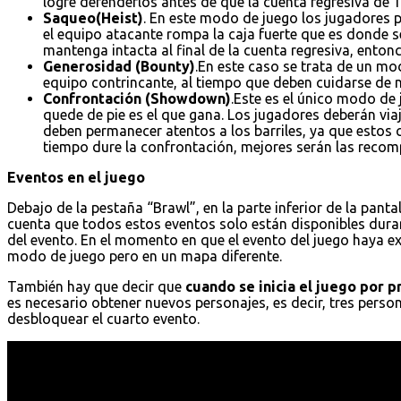
logre defenderlos antes de que la cuenta regresiva de 1
Saqueo(Heist)
. En este modo de juego los jugadores p
el equipo atacante rompa la caja fuerte que es donde s
mantenga intacta al final de la cuenta regresiva, entonc
Generosidad (Bounty)
.En este caso se trata de un mo
equipo contrincante, al tiempo que deben cuidarse de no
Confrontación (Showdown)
.Este es el único modo de
quede de pie es el que gana. Los jugadores deberán vi
deben permanecer atentos a los barriles, ya que estos
tiempo dure la confrontación, mejores serán las recomp
Eventos en el juego
Debajo de la pestaña “Brawl”, en la parte inferior de la pantal
cuenta que todos estos eventos solo están disponibles dura
del evento. En el momento en que el evento del juego haya e
modo de juego pero en un mapa diferente.
También hay que decir que
cuando se inicia el juego por 
es necesario obtener nuevos personajes, es decir, tres pers
desbloquear el cuarto evento.