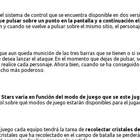
l sistema de control que se encuentra disponible en dos versio
e pulsar sobre un punto en la pantalla y a continuación el 
 y cuando se vuelve a pulsar sobre el mismo sitio, el personaj
e aun queda munición de las tres barras que se tienen o si se
e desea lanzar el ataque. En el momento que dejas de pulsar, 
realice cada personaje. Ahora bien, cuando se ha conseguido r
 mucho más poderoso.
l Stars varia en función del modo de juego que se este ju
trol sobre qué modos de juego estarán disponibles para el ju
 juego cada equipo tendrá la tarea de
recolectar cristales d
istales que ha recolectado en el campo de batalla se perderán