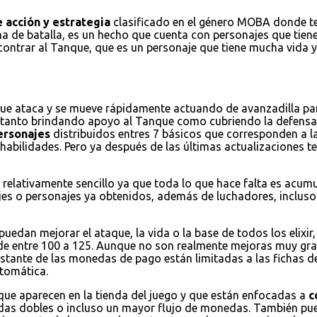
 acción y estrategia
clasificado en el género MOBA donde ten
na de batalla, es un hecho que cuenta con personajes que tienen
encontrar al Tanque, que es un personaje que tiene mucha vida
que ataca y se mueve rápidamente actuando de avanzadilla par
a tanto brindando apoyo al Tanque como cubriendo la defensa
ersonajes
distribuidos entres 7 básicos que corresponden a la
habilidades. Pero ya después de las últimas actualizaciones
 relativamente sencillo ya que toda lo que hace falta es acum
jes o personajes ya obtenidos, además de luchadores, incluso 
puedan mejorar el ataque, la vida o la base de todos los elixi
de entre 100 a 125. Aunque no son realmente mejoras muy grand
restante de las monedas de pago están limitadas a las fichas d
tomática.
 que aparecen en la tienda del juego y que están enfocadas a
c
nedas dobles o incluso un mayor flujo de monedas. También 