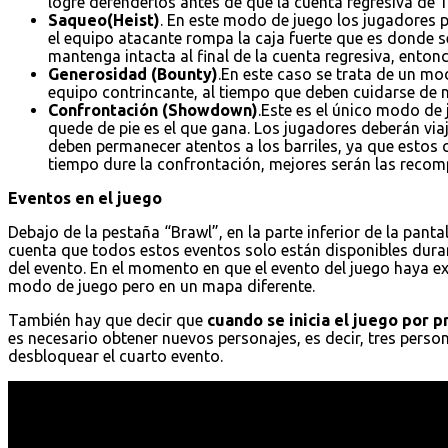
logre defenderlos antes de que la cuenta regresiva de 1
Saqueo(Heist)
. En este modo de juego los jugadores p
el equipo atacante rompa la caja fuerte que es donde s
mantenga intacta al final de la cuenta regresiva, entonc
Generosidad (Bounty)
.En este caso se trata de un mo
equipo contrincante, al tiempo que deben cuidarse de no
Confrontación (Showdown)
.Este es el único modo de
quede de pie es el que gana. Los jugadores deberán vi
deben permanecer atentos a los barriles, ya que estos
tiempo dure la confrontación, mejores serán las recomp
Eventos en el juego
Debajo de la pestaña “Brawl”, en la parte inferior de la pantal
cuenta que todos estos eventos solo están disponibles dura
del evento. En el momento en que el evento del juego haya e
modo de juego pero en un mapa diferente.
También hay que decir que
cuando se inicia el juego por 
es necesario obtener nuevos personajes, es decir, tres pers
desbloquear el cuarto evento.