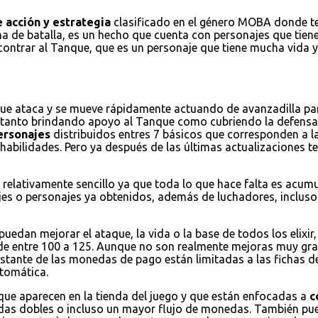
 acción y estrategia
clasificado en el género MOBA donde ten
na de batalla, es un hecho que cuenta con personajes que tienen
encontrar al Tanque, que es un personaje que tiene mucha vida
que ataca y se mueve rápidamente actuando de avanzadilla par
a tanto brindando apoyo al Tanque como cubriendo la defensa
ersonajes
distribuidos entres 7 básicos que corresponden a la
habilidades. Pero ya después de las últimas actualizaciones
 relativamente sencillo ya que toda lo que hace falta es acum
jes o personajes ya obtenidos, además de luchadores, incluso 
puedan mejorar el ataque, la vida o la base de todos los elixi
de entre 100 a 125. Aunque no son realmente mejoras muy grand
restante de las monedas de pago están limitadas a las fichas d
tomática.
 que aparecen en la tienda del juego y que están enfocadas a
c
nedas dobles o incluso un mayor flujo de monedas. También 