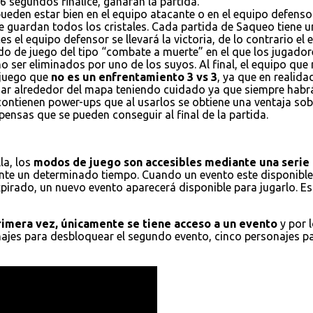
6 segundos finalice, ganaran la partida.
ueden estar bien en el equipo atacante o en el equipo defensor
e guardan todos los cristales. Cada partida de Saqueo tiene un
es el equipo defensor se llevará la victoria, de lo contrario el
do de juego del tipo “combate a muerte” en el que los jugador
 ser eliminados por uno de los suyos. Al final, el equipo que
 juego que
no es un enfrentamiento 3 vs 3
, ya que en realid
ajar alrededor del mapa teniendo cuidado ya que siempre habr
 contienen power-ups que al usarlos se obtiene una ventaja s
ensas que se pueden conseguir al final de la partida.
la, los
modos de juego son accesibles mediante una serie 
nte un determinado tiempo. Cuando un evento este disponible,
xpirado, un nuevo evento aparecerá disponible para jugarlo. E
primera vez, únicamente se tiene acceso a un evento
y por 
onajes para desbloquear el segundo evento, cinco personajes p