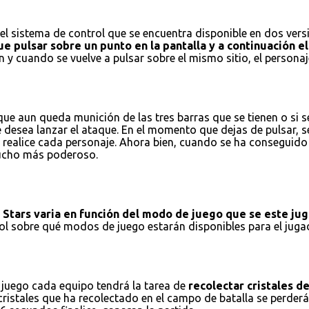
l sistema de control que se encuentra disponible en dos versio
e pulsar sobre un punto en la pantalla y a continuación el 
 y cuando se vuelve a pulsar sobre el mismo sitio, el personaj
e aun queda munición de las tres barras que se tienen o si se
e desea lanzar el ataque. En el momento que dejas de pulsar, 
realice cada personaje. Ahora bien, cuando se ha conseguido r
 mucho más poderoso.
l Stars varia en función del modo de juego que se este ju
trol sobre qué modos de juego estarán disponibles para el ju
 juego cada equipo tendrá la tarea de
recolectar cristales d
istales que ha recolectado en el campo de batalla se perderán