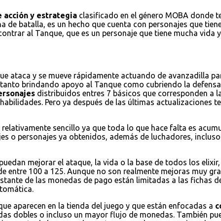
 acción y estrategia
clasificado en el género MOBA donde ten
na de batalla, es un hecho que cuenta con personajes que tienen
encontrar al Tanque, que es un personaje que tiene mucha vida
que ataca y se mueve rápidamente actuando de avanzadilla par
a tanto brindando apoyo al Tanque como cubriendo la defensa
ersonajes
distribuidos entres 7 básicos que corresponden a la
habilidades. Pero ya después de las últimas actualizaciones
 relativamente sencillo ya que toda lo que hace falta es acum
jes o personajes ya obtenidos, además de luchadores, incluso 
puedan mejorar el ataque, la vida o la base de todos los elixi
de entre 100 a 125. Aunque no son realmente mejoras muy grand
restante de las monedas de pago están limitadas a las fichas d
tomática.
 que aparecen en la tienda del juego y que están enfocadas a
c
nedas dobles o incluso un mayor flujo de monedas. También 