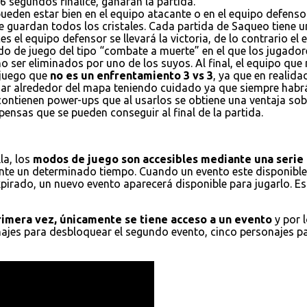
6 segundos finalice, ganaran la partida.
ueden estar bien en el equipo atacante o en el equipo defensor
e guardan todos los cristales. Cada partida de Saqueo tiene un
es el equipo defensor se llevará la victoria, de lo contrario el
do de juego del tipo “combate a muerte” en el que los jugador
 ser eliminados por uno de los suyos. Al final, el equipo que
 juego que
no es un enfrentamiento 3 vs 3
, ya que en realid
ajar alrededor del mapa teniendo cuidado ya que siempre habr
 contienen power-ups que al usarlos se obtiene una ventaja s
ensas que se pueden conseguir al final de la partida.
la, los
modos de juego son accesibles mediante una serie 
nte un determinado tiempo. Cuando un evento este disponible,
xpirado, un nuevo evento aparecerá disponible para jugarlo. E
primera vez, únicamente se tiene acceso a un evento
y por 
onajes para desbloquear el segundo evento, cinco personajes p