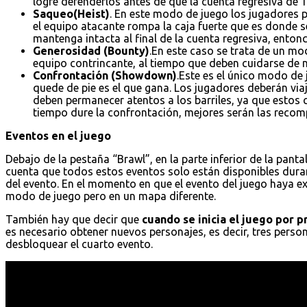
logre defenderlos antes de que la cuenta regresiva de 1
Saqueo(Heist)
. En este modo de juego los jugadores p
el equipo atacante rompa la caja fuerte que es donde s
mantenga intacta al final de la cuenta regresiva, entonc
Generosidad (Bounty)
.En este caso se trata de un mo
equipo contrincante, al tiempo que deben cuidarse de no
Confrontación (Showdown)
.Este es el único modo de
quede de pie es el que gana. Los jugadores deberán vi
deben permanecer atentos a los barriles, ya que estos
tiempo dure la confrontación, mejores serán las recomp
Eventos en el juego
Debajo de la pestaña “Brawl”, en la parte inferior de la pantal
cuenta que todos estos eventos solo están disponibles dura
del evento. En el momento en que el evento del juego haya e
modo de juego pero en un mapa diferente.
También hay que decir que
cuando se inicia el juego por 
es necesario obtener nuevos personajes, es decir, tres pers
desbloquear el cuarto evento.