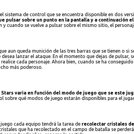
l sistema de control que se encuentra disponible en dos versio
e pulsar sobre un punto en la pantalla y a continuación el 
 y cuando se vuelve a pulsar sobre el mismo sitio, el personaj
e aun queda munición de las tres barras que se tienen o si se
e desea lanzar el ataque. En el momento que dejas de pulsar, 
realice cada personaje. Ahora bien, cuando se ha conseguido r
 mucho más poderoso.
l Stars varia en función del modo de juego que se este ju
trol sobre qué modos de juego estarán disponibles para el ju
 juego cada equipo tendrá la tarea de
recolectar cristales d
istales que ha recolectado en el campo de batalla se perderán