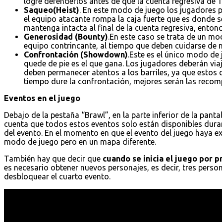
logre defenderlos antes de que la cuenta regresiva de 1
Saqueo(Heist)
. En este modo de juego los jugadores p
el equipo atacante rompa la caja fuerte que es donde s
mantenga intacta al final de la cuenta regresiva, entonc
Generosidad (Bounty)
.En este caso se trata de un mo
equipo contrincante, al tiempo que deben cuidarse de no
Confrontación (Showdown)
.Este es el único modo de
quede de pie es el que gana. Los jugadores deberán vi
deben permanecer atentos a los barriles, ya que estos
tiempo dure la confrontación, mejores serán las recomp
Eventos en el juego
Debajo de la pestaña “Brawl”, en la parte inferior de la pantal
cuenta que todos estos eventos solo están disponibles dura
del evento. En el momento en que el evento del juego haya e
modo de juego pero en un mapa diferente.
También hay que decir que
cuando se inicia el juego por 
es necesario obtener nuevos personajes, es decir, tres pers
desbloquear el cuarto evento.