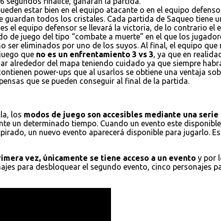
6 segundos finalice, ganaran la partida.
ueden estar bien en el equipo atacante o en el equipo defensor
e guardan todos los cristales. Cada partida de Saqueo tiene un
es el equipo defensor se llevará la victoria, de lo contrario el
do de juego del tipo “combate a muerte” en el que los jugador
 ser eliminados por uno de los suyos. Al final, el equipo que
 juego que
no es un enfrentamiento 3 vs 3
, ya que en realid
ajar alrededor del mapa teniendo cuidado ya que siempre habr
 contienen power-ups que al usarlos se obtiene una ventaja s
ensas que se pueden conseguir al final de la partida.
la, los
modos de juego son accesibles mediante una serie 
nte un determinado tiempo. Cuando un evento este disponible,
xpirado, un nuevo evento aparecerá disponible para jugarlo. E
primera vez, únicamente se tiene acceso a un evento
y por 
onajes para desbloquear el segundo evento, cinco personajes p