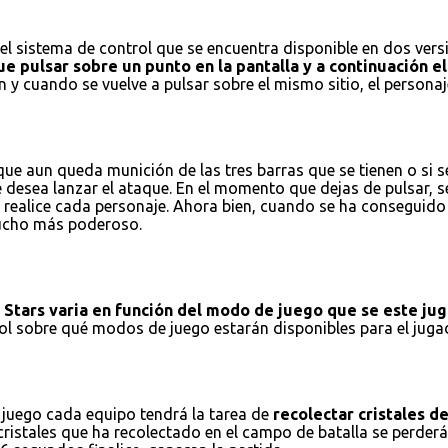
l sistema de control que se encuentra disponible en dos versio
e pulsar sobre un punto en la pantalla y a continuación el 
 y cuando se vuelve a pulsar sobre el mismo sitio, el personaj
e aun queda munición de las tres barras que se tienen o si se
e desea lanzar el ataque. En el momento que dejas de pulsar, 
realice cada personaje. Ahora bien, cuando se ha conseguido r
 mucho más poderoso.
l Stars varia en función del modo de juego que se este ju
trol sobre qué modos de juego estarán disponibles para el ju
 juego cada equipo tendrá la tarea de
recolectar cristales d
istales que ha recolectado en el campo de batalla se perderán