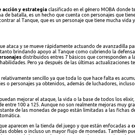
 acción y estrategia
clasificado en el género MOBA donde ten
na de batalla, es un hecho que cuenta con personajes que tienen
encontrar al Tanque, que es un personaje que tiene mucha vida
que ataca y se mueve rápidamente actuando de avanzadilla par
a tanto brindando apoyo al Tanque como cubriendo la defensa
ersonajes
distribuidos entres 7 básicos que corresponden a la
habilidades. Pero ya después de las últimas actualizaciones
 relativamente sencillo ya que toda lo que hace falta es acum
jes o personajes ya obtenidos, además de luchadores, incluso 
puedan mejorar el ataque, la vida o la base de todos los elixi
de entre 100 a 125. Aunque no son realmente mejoras muy grand
restante de las monedas de pago están limitadas a las fichas d
tomática.
 que aparecen en la tienda del juego y que están enfocadas a
c
nedas dobles o incluso un mayor flujo de monedas. También 