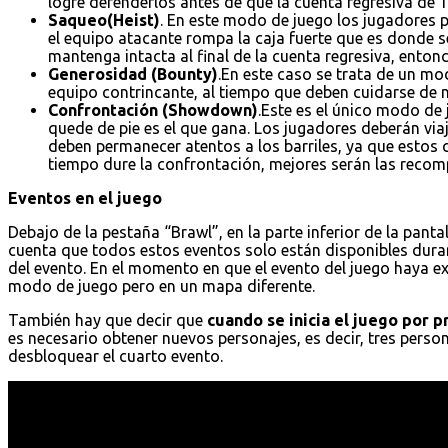
logre defenderlos antes de que la cuenta regresiva de 1
Saqueo(Heist)
. En este modo de juego los jugadores p
el equipo atacante rompa la caja fuerte que es donde s
mantenga intacta al final de la cuenta regresiva, entonc
Generosidad (Bounty)
.En este caso se trata de un mo
equipo contrincante, al tiempo que deben cuidarse de no
Confrontación (Showdown)
.Este es el único modo de
quede de pie es el que gana. Los jugadores deberán vi
deben permanecer atentos a los barriles, ya que estos
tiempo dure la confrontación, mejores serán las recomp
Eventos en el juego
Debajo de la pestaña “Brawl”, en la parte inferior de la pantal
cuenta que todos estos eventos solo están disponibles dura
del evento. En el momento en que el evento del juego haya e
modo de juego pero en un mapa diferente.
También hay que decir que
cuando se inicia el juego por 
es necesario obtener nuevos personajes, es decir, tres pers
desbloquear el cuarto evento.