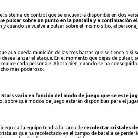
l sistema de control que se encuentra disponible en dos versio
e pulsar sobre un punto en la pantalla y a continuación el 
 y cuando se vuelve a pulsar sobre el mismo sitio, el personaj
e aun queda munición de las tres barras que se tienen o si se
e desea lanzar el ataque. En el momento que dejas de pulsar, 
realice cada personaje. Ahora bien, cuando se ha conseguido r
 mucho más poderoso.
l Stars varia en función del modo de juego que se este ju
trol sobre qué modos de juego estarán disponibles para el ju
 juego cada equipo tendrá la tarea de
recolectar cristales d
istales que ha recolectado en el campo de batalla se perderán