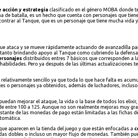
 acción y estrategia
clasificado en el género MOBA donde ten
na de batalla, es un hecho que cuenta con personajes que tienen
encontrar al Tanque, que es un personaje que tiene mucha vida
que ataca y se mueve rápidamente actuando de avanzadilla par
a tanto brindando apoyo al Tanque como cubriendo la defensa
ersonajes
distribuidos entres 7 básicos que corresponden a la
habilidades. Pero ya después de las últimas actualizaciones
 relativamente sencillo ya que toda lo que hace falta es acum
jes o personajes ya obtenidos, además de luchadores, incluso 
puedan mejorar el ataque, la vida o la base de todos los elixi
de entre 100 a 125. Aunque no son realmente mejoras muy grand
restante de las monedas de pago están limitadas a las fichas d
tomática.
 que aparecen en la tienda del juego y que están enfocadas a
c
nedas dobles o incluso un mayor flujo de monedas. También 