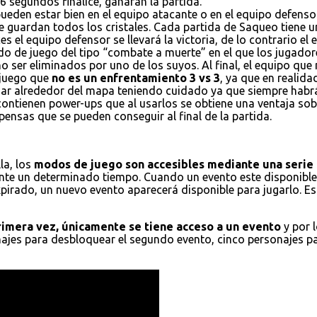
6 segundos finalice, ganaran la partida.
ueden estar bien en el equipo atacante o en el equipo defensor
e guardan todos los cristales. Cada partida de Saqueo tiene un
es el equipo defensor se llevará la victoria, de lo contrario el
do de juego del tipo “combate a muerte” en el que los jugador
 ser eliminados por uno de los suyos. Al final, el equipo que
 juego que
no es un enfrentamiento 3 vs 3
, ya que en realid
ajar alrededor del mapa teniendo cuidado ya que siempre habr
 contienen power-ups que al usarlos se obtiene una ventaja s
ensas que se pueden conseguir al final de la partida.
la, los
modos de juego son accesibles mediante una serie 
nte un determinado tiempo. Cuando un evento este disponible,
xpirado, un nuevo evento aparecerá disponible para jugarlo. E
primera vez, únicamente se tiene acceso a un evento
y por 
onajes para desbloquear el segundo evento, cinco personajes p