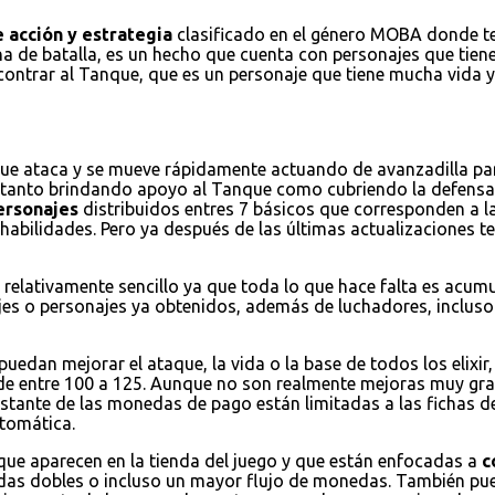
 acción y estrategia
clasificado en el género MOBA donde ten
na de batalla, es un hecho que cuenta con personajes que tienen
encontrar al Tanque, que es un personaje que tiene mucha vida
que ataca y se mueve rápidamente actuando de avanzadilla par
a tanto brindando apoyo al Tanque como cubriendo la defensa
ersonajes
distribuidos entres 7 básicos que corresponden a la
habilidades. Pero ya después de las últimas actualizaciones
 relativamente sencillo ya que toda lo que hace falta es acum
jes o personajes ya obtenidos, además de luchadores, incluso 
puedan mejorar el ataque, la vida o la base de todos los elixi
de entre 100 a 125. Aunque no son realmente mejoras muy grand
restante de las monedas de pago están limitadas a las fichas d
tomática.
 que aparecen en la tienda del juego y que están enfocadas a
c
nedas dobles o incluso un mayor flujo de monedas. También 