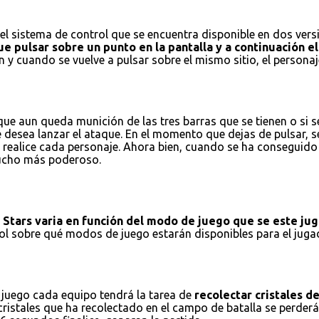
l sistema de control que se encuentra disponible en dos versio
e pulsar sobre un punto en la pantalla y a continuación el 
 y cuando se vuelve a pulsar sobre el mismo sitio, el personaj
e aun queda munición de las tres barras que se tienen o si se
e desea lanzar el ataque. En el momento que dejas de pulsar, 
realice cada personaje. Ahora bien, cuando se ha conseguido r
 mucho más poderoso.
l Stars varia en función del modo de juego que se este ju
trol sobre qué modos de juego estarán disponibles para el ju
 juego cada equipo tendrá la tarea de
recolectar cristales d
istales que ha recolectado en el campo de batalla se perderán