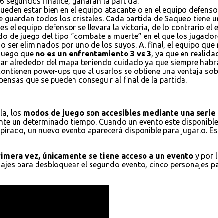
6 segundos finalice, ganaran la partida.
ueden estar bien en el equipo atacante o en el equipo defensor
e guardan todos los cristales. Cada partida de Saqueo tiene un
es el equipo defensor se llevará la victoria, de lo contrario el
do de juego del tipo “combate a muerte” en el que los jugador
 ser eliminados por uno de los suyos. Al final, el equipo que
 juego que
no es un enfrentamiento 3 vs 3
, ya que en realid
ajar alrededor del mapa teniendo cuidado ya que siempre habr
 contienen power-ups que al usarlos se obtiene una ventaja s
ensas que se pueden conseguir al final de la partida.
la, los
modos de juego son accesibles mediante una serie 
nte un determinado tiempo. Cuando un evento este disponible,
xpirado, un nuevo evento aparecerá disponible para jugarlo. E
primera vez, únicamente se tiene acceso a un evento
y por 
onajes para desbloquear el segundo evento, cinco personajes p