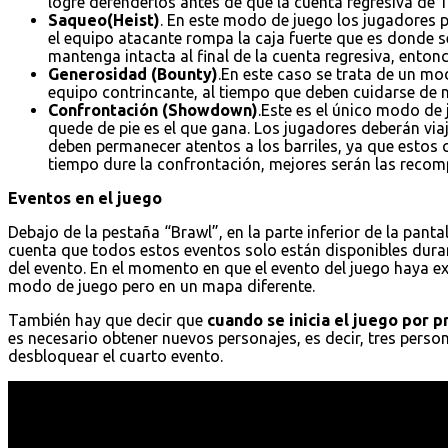
logre defenderlos antes de que la cuenta regresiva de 1
Saqueo(Heist)
. En este modo de juego los jugadores p
el equipo atacante rompa la caja fuerte que es donde s
mantenga intacta al final de la cuenta regresiva, entonc
Generosidad (Bounty)
.En este caso se trata de un mo
equipo contrincante, al tiempo que deben cuidarse de no
Confrontación (Showdown)
.Este es el único modo de
quede de pie es el que gana. Los jugadores deberán vi
deben permanecer atentos a los barriles, ya que estos
tiempo dure la confrontación, mejores serán las recomp
Eventos en el juego
Debajo de la pestaña “Brawl”, en la parte inferior de la pantal
cuenta que todos estos eventos solo están disponibles dura
del evento. En el momento en que el evento del juego haya e
modo de juego pero en un mapa diferente.
También hay que decir que
cuando se inicia el juego por 
es necesario obtener nuevos personajes, es decir, tres pers
desbloquear el cuarto evento.