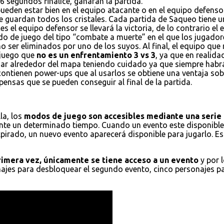
6 segundos finalice, ganaran la partida.
ueden estar bien en el equipo atacante o en el equipo defensor
e guardan todos los cristales. Cada partida de Saqueo tiene un
es el equipo defensor se llevará la victoria, de lo contrario el
do de juego del tipo “combate a muerte” en el que los jugador
 ser eliminados por uno de los suyos. Al final, el equipo que
 juego que
no es un enfrentamiento 3 vs 3
, ya que en realid
ajar alrededor del mapa teniendo cuidado ya que siempre habr
 contienen power-ups que al usarlos se obtiene una ventaja s
ensas que se pueden conseguir al final de la partida.
la, los
modos de juego son accesibles mediante una serie 
nte un determinado tiempo. Cuando un evento este disponible,
xpirado, un nuevo evento aparecerá disponible para jugarlo. E
primera vez, únicamente se tiene acceso a un evento
y por 
onajes para desbloquear el segundo evento, cinco personajes p