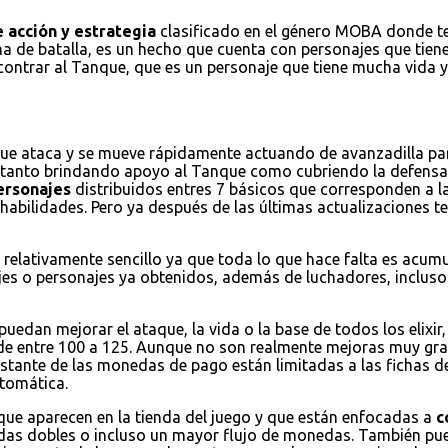
 acción y estrategia
clasificado en el género MOBA donde ten
na de batalla, es un hecho que cuenta con personajes que tienen
encontrar al Tanque, que es un personaje que tiene mucha vida
que ataca y se mueve rápidamente actuando de avanzadilla par
a tanto brindando apoyo al Tanque como cubriendo la defensa
ersonajes
distribuidos entres 7 básicos que corresponden a la
habilidades. Pero ya después de las últimas actualizaciones
 relativamente sencillo ya que toda lo que hace falta es acum
jes o personajes ya obtenidos, además de luchadores, incluso 
puedan mejorar el ataque, la vida o la base de todos los elixi
de entre 100 a 125. Aunque no son realmente mejoras muy grand
restante de las monedas de pago están limitadas a las fichas d
tomática.
 que aparecen en la tienda del juego y que están enfocadas a
c
nedas dobles o incluso un mayor flujo de monedas. También 