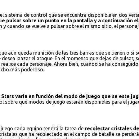
l sistema de control que se encuentra disponible en dos versio
e pulsar sobre un punto en la pantalla y a continuación el 
 y cuando se vuelve a pulsar sobre el mismo sitio, el personaj
e aun queda munición de las tres barras que se tienen o si se
e desea lanzar el ataque. En el momento que dejas de pulsar, 
realice cada personaje. Ahora bien, cuando se ha conseguido r
 mucho más poderoso.
l Stars varia en función del modo de juego que se este ju
trol sobre qué modos de juego estarán disponibles para el ju
 juego cada equipo tendrá la tarea de
recolectar cristales d
istales que ha recolectado en el campo de batalla se perderán