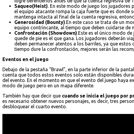
logre defenderlos antes de que la cuenta regresiva de 1
Saqueo(Heist)
. En este modo de juego los jugadores p
el equipo atacante rompa la caja fuerte que es donde s
mantenga intacta al final de la cuenta regresiva, entonc
Generosidad (Bounty)
.En este caso se trata de un mo
equipo contrincante, al tiempo que deben cuidarse de no
Confrontación (Showdown)
.Este es el único modo de
quede de pie es el que gana. Los jugadores deberán vi
deben permanecer atentos a los barriles, ya que estos
tiempo dure la confrontación, mejores serán las recomp
Eventos en el juego
Debajo de la pestaña “Brawl”, en la parte inferior de la pantal
cuenta que todos estos eventos solo están disponibles dura
del evento. En el momento en que el evento del juego haya e
modo de juego pero en un mapa diferente.
También hay que decir que
cuando se inicia el juego por 
es necesario obtener nuevos personajes, es decir, tres pers
desbloquear el cuarto evento.