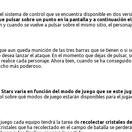
l sistema de control que se encuentra disponible en dos versio
e pulsar sobre un punto en la pantalla y a continuación el 
 y cuando se vuelve a pulsar sobre el mismo sitio, el personaj
e aun queda munición de las tres barras que se tienen o si se
e desea lanzar el ataque. En el momento que dejas de pulsar, 
realice cada personaje. Ahora bien, cuando se ha conseguido r
 mucho más poderoso.
l Stars varia en función del modo de juego que se este ju
trol sobre qué modos de juego estarán disponibles para el ju
 juego cada equipo tendrá la tarea de
recolectar cristales d
istales que ha recolectado en el campo de batalla se perderán