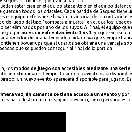
6 segundos finalice, ganaran la partida.
ueden estar bien en el equipo atacante o en el equipo defensor
e guardan todos los cristales. Cada partida de Saqueo tiene un
es el equipo defensor se llevará la victoria, de lo contrario el
do de juego del tipo “combate a muerte” en el que los jugador
 ser eliminados por uno de los suyos. Al final, el equipo que
 juego que
no es un enfrentamiento 3 vs 3
, ya que en realid
ajar alrededor del mapa teniendo cuidado ya que siempre habr
 contienen power-ups que al usarlos se obtiene una ventaja s
ensas que se pueden conseguir al final de la partida.
la, los
modos de juego son accesibles mediante una serie 
nte un determinado tiempo. Cuando un evento este disponible,
xpirado, un nuevo evento aparecerá disponible para jugarlo. E
primera vez, únicamente se tiene acceso a un evento
y por 
onajes para desbloquear el segundo evento, cinco personajes p