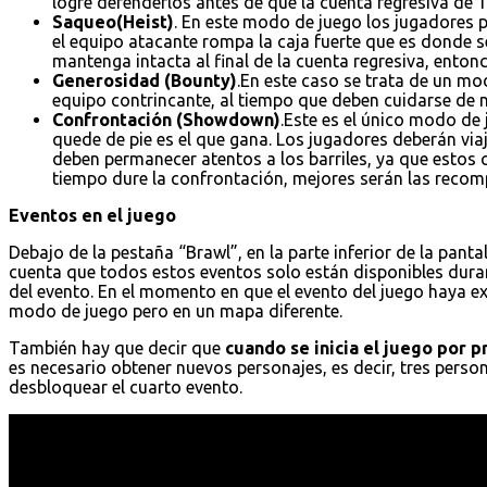
logre defenderlos antes de que la cuenta regresiva de 1
Saqueo(Heist)
. En este modo de juego los jugadores p
el equipo atacante rompa la caja fuerte que es donde s
mantenga intacta al final de la cuenta regresiva, entonc
Generosidad (Bounty)
.En este caso se trata de un mo
equipo contrincante, al tiempo que deben cuidarse de no
Confrontación (Showdown)
.Este es el único modo de
quede de pie es el que gana. Los jugadores deberán vi
deben permanecer atentos a los barriles, ya que estos
tiempo dure la confrontación, mejores serán las recomp
Eventos en el juego
Debajo de la pestaña “Brawl”, en la parte inferior de la pantal
cuenta que todos estos eventos solo están disponibles dura
del evento. En el momento en que el evento del juego haya e
modo de juego pero en un mapa diferente.
También hay que decir que
cuando se inicia el juego por 
es necesario obtener nuevos personajes, es decir, tres pers
desbloquear el cuarto evento.