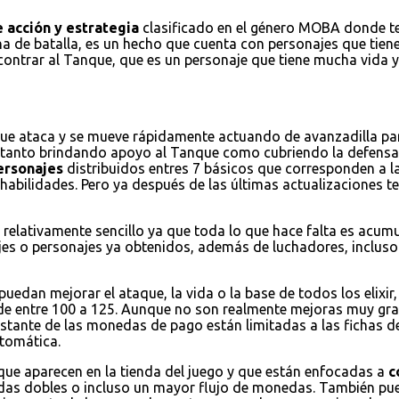
 acción y estrategia
clasificado en el género MOBA donde ten
na de batalla, es un hecho que cuenta con personajes que tienen
encontrar al Tanque, que es un personaje que tiene mucha vida
que ataca y se mueve rápidamente actuando de avanzadilla par
a tanto brindando apoyo al Tanque como cubriendo la defensa
ersonajes
distribuidos entres 7 básicos que corresponden a la
habilidades. Pero ya después de las últimas actualizaciones
 relativamente sencillo ya que toda lo que hace falta es acum
jes o personajes ya obtenidos, además de luchadores, incluso 
puedan mejorar el ataque, la vida o la base de todos los elixi
de entre 100 a 125. Aunque no son realmente mejoras muy grand
restante de las monedas de pago están limitadas a las fichas d
tomática.
 que aparecen en la tienda del juego y que están enfocadas a
c
nedas dobles o incluso un mayor flujo de monedas. También 