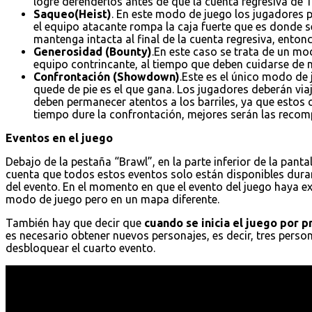
logre defenderlos antes de que la cuenta regresiva de 1
Saqueo(Heist)
. En este modo de juego los jugadores p
el equipo atacante rompa la caja fuerte que es donde s
mantenga intacta al final de la cuenta regresiva, entonc
Generosidad (Bounty)
.En este caso se trata de un mo
equipo contrincante, al tiempo que deben cuidarse de no
Confrontación (Showdown)
.Este es el único modo de
quede de pie es el que gana. Los jugadores deberán vi
deben permanecer atentos a los barriles, ya que estos
tiempo dure la confrontación, mejores serán las recomp
Eventos en el juego
Debajo de la pestaña “Brawl”, en la parte inferior de la pantal
cuenta que todos estos eventos solo están disponibles dura
del evento. En el momento en que el evento del juego haya e
modo de juego pero en un mapa diferente.
También hay que decir que
cuando se inicia el juego por 
es necesario obtener nuevos personajes, es decir, tres pers
desbloquear el cuarto evento.