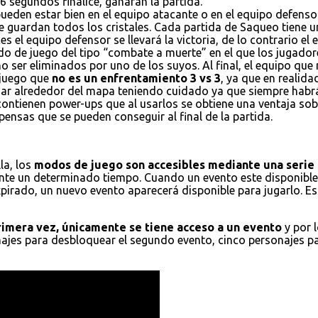
6 segundos finalice, ganaran la partida.
ueden estar bien en el equipo atacante o en el equipo defensor
e guardan todos los cristales. Cada partida de Saqueo tiene un
es el equipo defensor se llevará la victoria, de lo contrario el
do de juego del tipo “combate a muerte” en el que los jugador
 ser eliminados por uno de los suyos. Al final, el equipo que
 juego que
no es un enfrentamiento 3 vs 3
, ya que en realid
ajar alrededor del mapa teniendo cuidado ya que siempre habr
 contienen power-ups que al usarlos se obtiene una ventaja s
ensas que se pueden conseguir al final de la partida.
la, los
modos de juego son accesibles mediante una serie 
nte un determinado tiempo. Cuando un evento este disponible,
xpirado, un nuevo evento aparecerá disponible para jugarlo. E
primera vez, únicamente se tiene acceso a un evento
y por 
onajes para desbloquear el segundo evento, cinco personajes p