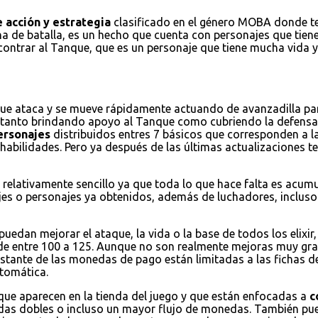
 acción y estrategia
clasificado en el género MOBA donde ten
na de batalla, es un hecho que cuenta con personajes que tienen
encontrar al Tanque, que es un personaje que tiene mucha vida
que ataca y se mueve rápidamente actuando de avanzadilla par
a tanto brindando apoyo al Tanque como cubriendo la defensa
ersonajes
distribuidos entres 7 básicos que corresponden a la
habilidades. Pero ya después de las últimas actualizaciones
 relativamente sencillo ya que toda lo que hace falta es acum
jes o personajes ya obtenidos, además de luchadores, incluso 
puedan mejorar el ataque, la vida o la base de todos los elixi
de entre 100 a 125. Aunque no son realmente mejoras muy grand
restante de las monedas de pago están limitadas a las fichas d
tomática.
 que aparecen en la tienda del juego y que están enfocadas a
c
nedas dobles o incluso un mayor flujo de monedas. También 