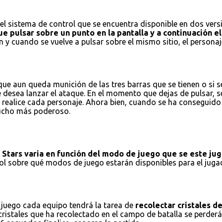
l sistema de control que se encuentra disponible en dos versio
e pulsar sobre un punto en la pantalla y a continuación el 
 y cuando se vuelve a pulsar sobre el mismo sitio, el personaj
e aun queda munición de las tres barras que se tienen o si se
e desea lanzar el ataque. En el momento que dejas de pulsar, 
realice cada personaje. Ahora bien, cuando se ha conseguido r
 mucho más poderoso.
l Stars varia en función del modo de juego que se este ju
trol sobre qué modos de juego estarán disponibles para el ju
 juego cada equipo tendrá la tarea de
recolectar cristales d
istales que ha recolectado en el campo de batalla se perderán